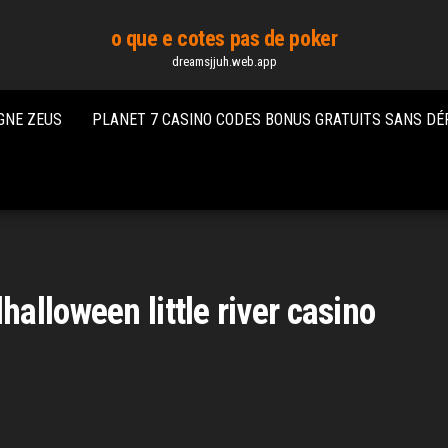
o que e cotes pas de poker
dreamsjjuh.web.app
IGNE ZEUS
PLANET 7 CASINO CODES BONUS GRATUITS SANS DÉ
alloween little river casino