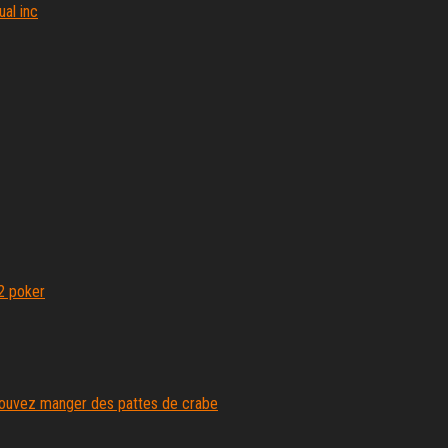
al inc
2 poker
 pouvez manger des pattes de crabe