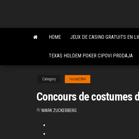
Skip
to
the
content
HOME
JEUX DE CASINO GRATUITS EN L
TEXAS HOLDEM POKER CIPOVI PRODAJA
Category
Vorse2094
Concours de costumes dh
By
MARK ZUCKERBERG