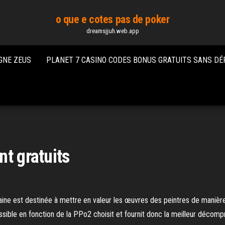
o que e cotes pas de poker
dreamsjjuh.web.app
IGNE ZEUS
PLANET 7 CASINO CODES BONUS GRATUITS SANS DÉ
nt gratuits
ine est destinée à mettre en valeur les œuvres des peintres de manière s
ossible en fonction de la PPo2 choisit et fournit donc la meilleur décom