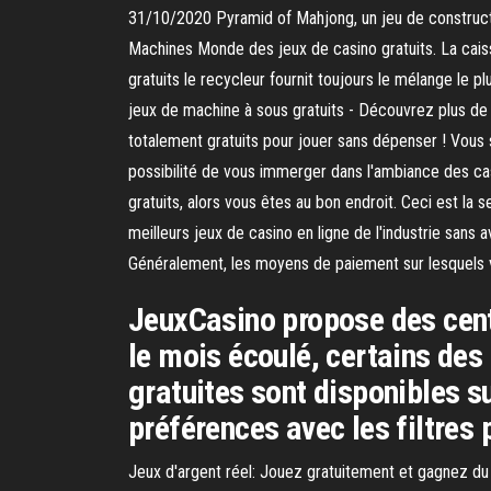
31/10/2020 Pyramid of Mahjong, un jeu de constructi
Machines Monde des jeux de casino gratuits. La cais
gratuits le recycleur fournit toujours le mélange le 
jeux de machine à sous gratuits - Découvrez plus de 1
totalement gratuits pour jouer sans dépenser ! Vous
possibilité de vous immerger dans l'ambiance des cas
gratuits, alors vous êtes au bon endroit. Ceci est l
meilleurs jeux de casino en ligne de l'industrie sans
Généralement, les moyens de paiement sur lesquels v
JeuxCasino propose des centa
le mois écoulé, certains des
gratuites sont disponibles su
préférences avec les filtres 
Jeux d'argent réel: Jouez gratuitement et gagnez du 