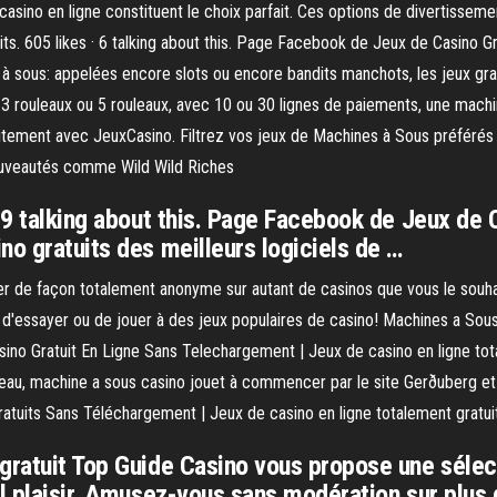
de casino en ligne constituent le choix parfait. Ces options de divertiss
ts. 605 likes · 6 talking about this. Page Facebook de Jeux de Casino Gr
s à sous: appelées encore slots ou encore bandits manchots, les jeux gra
3 rouleaux ou 5 rouleaux, avec 10 ou 30 lignes de paiements, une machin
uitement avec JeuxCasino. Filtrez vos jeux de Machines à Sous préférés
nouveautés comme Wild Wild Riches
 9 talking about this. Page Facebook de Jeux de C
no gratuits des meilleurs logiciels de …
uer de façon totalement anonyme sur autant de casinos que vous le sou
d'essayer ou de jouer à des jeux populaires de casino! Machines a Sous 
sino Gratuit En Ligne Sans Telechargement | Jeux de casino en ligne tot
u, machine a sous casino jouet à commencer par le site Gerðuberg et ses
its Sans Téléchargement | Jeux de casino en ligne totalement gratuit. 
gratuit Top Guide Casino vous propose une sélect
ul plaisir. Amusez-vous sans modération sur plus 