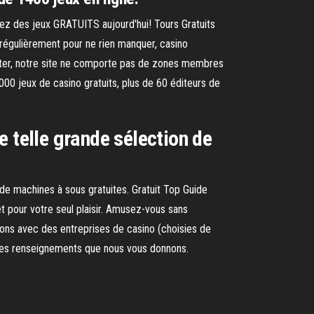
tez des jeux GRATUITS aujourd'hui! Tours Gratuits
régulièrement pour ne rien manquer, casino
ater, notre site ne comporte pas de zones membres
000 jeux de casino gratuits, plus de 60 éditeurs de
 telle grande sélection de
e machines à sous gratuites. Gratuit Top Guide
t pour votre seul plaisir. Amusez-vous sans
ons avec des entreprises de casino (choisies de
s les renseignements que nous vous donnons.