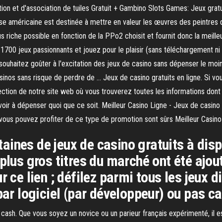
on et d'association de tuiles Gratuit + Gambino Slots Games: Jeux gra
se américaine est destinée à mettre en valeur les œuvres des peintres d
plus riche possible en fonction de la PPo2 choisit et fournit donc la me
700 jeux passionnants et jouez pour le plaisir (sans téléchargement ni i
 souhaitez goûter à l'excitation des jeux de casino sans dépenser le m
inos sans risque de perdre de … Jeux de casino gratuits en ligne. Si vo
a section de notre site web où vous trouverez toutes les informations do
 avoir à dépenser quoi que ce soit. Meilleur Casino Ligne - Jeux de casino
ous pouvez profiter de ce type de promotion sont sûrs Meilleur Casino 
ines de jeux de casino gratuits à dispo
 plus gros titres du marché ont été ajo
r ce lien ; défilez parmi tous les jeux 
par logiciel (par développeur) ou pas c
cash. Que vous soyez un novice ou un parieur français expérimenté, il es