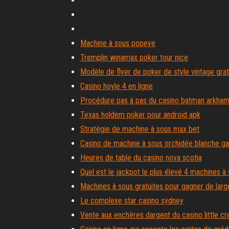
Machine à sous popeye
Tremplin winamax poker tour nice
Modèle de flyer de poker de style vintage grat
Casino hoyle 4 en ligne
Procédure pas à pas du casino batman arkham 
Texas holdem poker pour android apk
Stratégie de machine à sous max bet
Casino de machine à sous orchidée blanche g
Heures de table du casino nova scotia
Quel est le jackpot le plus élevé 4 machines à
Machines à sous gratuites pour gagner de larg
Le complexe star casino sydney
Vente aux enchères dargent du casino little c