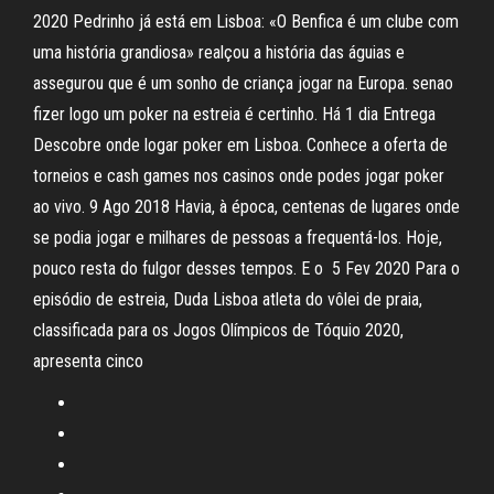
2020 Pedrinho já está em Lisboa: «O Benfica é um clube com
uma história grandiosa» realçou a história das águias e
assegurou que é um sonho de criança jogar na Europa. senao
fizer logo um poker na estreia é certinho. Há 1 dia Entrega
Descobre onde logar poker em Lisboa. Conhece a oferta de
torneios e cash games nos casinos onde podes jogar poker
ao vivo. 9 Ago 2018 Havia, à época, centenas de lugares onde
se podia jogar e milhares de pessoas a frequentá-los. Hoje,
pouco resta do fulgor desses tempos. E o 5 Fev 2020 Para o
episódio de estreia, Duda Lisboa atleta do vôlei de praia,
classificada para os Jogos Olímpicos de Tóquio 2020,
apresenta cinco