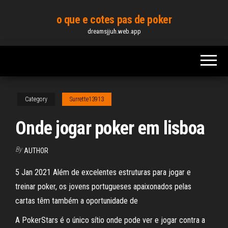
Skip
o que e cotes pas de poker
to
dreamsjjuh.web.app
the
content
Category
Surrette13913
Onde jogar poker em lisboa
By
AUTHOR
5 Jan 2021 Além de excelentes estruturas para jogar e
treinar poker, os jovens portugueses apaixonados pelas
cartas têm também a oportunidade de
A PokerStars é o único sítio onde pode ver e jogar contra a