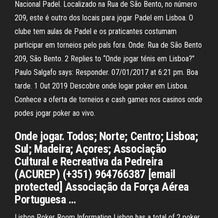
Nacional Padel. Localizado na Rua de São Bento, no número
209, este é outro dos locais para jogar Padel em Lisboa. O
clube tem aulas de Padel e os praticantes costumam
participar em torneios pelo país fora. Onde: Rua de São Bento
209, São Bento. 2 Replies to “Onde jogar ténis em Lisboa?”
Paulo Salgafo says: Responder. 07/01/2017 at 6:21 pm. Boa
tarde. 1 Out 2019 Descobre onde logar poker em Lisboa.
Conhece a oferta de torneios e cash games nos casinos onde
podes jogar poker ao vivo.
Onde jogar. Todos; Norte; Centro; Lisboa;
Sul; Madeira; Açores; Associação
Cultural e Recreativa da Pedreira
(ACUREP) (+351) 964766387 [email
protected] Associação da Força Aérea
Portuguesa …
Lisbon Poker Room Information Lisbon has a total of 2 poker