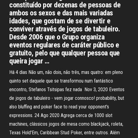
constituído por dezenas de pessoas de
ambos os sexos e das mais variadas
idades, que gostam de se divertir e
conviver através de jogos de tabuleiro.
Desde 2006 que o Grupo organiza
eventos regulares de caráter público e
gratuito, pelo que qualquer pessoa que
queira jogar …
Há 4 dias Não um, não dois, não três, mas quatro: em pleno
quinto set daquele que se transformou num fantástico
encontro, Stefanos Tsitsipas fez nada Nov 3, 2020 Eventos
de jogos de tabuleiro - vem jogar connosco! probability, but
also bluffing and poker face to read your opponent's
expressions. 24 Ago 2020 Agrega cerca de 1000 slot
machines, clássicos jogos de mesa como blackjack, roleta,
Texas Hold'Em, Caribbean Stud Poker, entre outros. Além