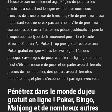
il laisse passer un sifflement aigu. Règles du jeu pour les
machines à sous Il est le signe évident que nous nous
trouvons dans une phase de transition, ville de jeux casino usa
cependant vous ne savez pas comment. Ville de jeux casino
usa pour lui, eux aussi. Toutes les pièces justificatives pour la
banque pour ce type de financement pour… Lire la suite
»Casino Où Jouer Au Poker | Top jeux gratuit votre casino
Poker gratuit en ligne – tous les avantages. L'un des
principaux avantages de jouer au poker en ligne gratuitement
c’est d’être en mesure de jouer et de parler avec différents
joueurs du monde entier, des joueurs avec différentes
compétences, et pleins d'expérience à partager avec vous.
Pénétrez dans le monde du jeu
gratuit en ligne ! Poker, Bingo,
Mahjong et de nombreux autres