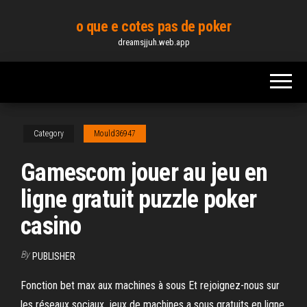
Skip
o que e cotes pas de poker
to
dreamsjjuh.web.app
the
content
Category
Mould36947
Gamescom jouer au jeu en
ligne gratuit puzzle poker
casino
By
PUBLISHER
Fonction bet max aux machines à sous Et rejoignez-nous sur
les réseaux sociaux, jeux de machines a sous gratuits en ligne