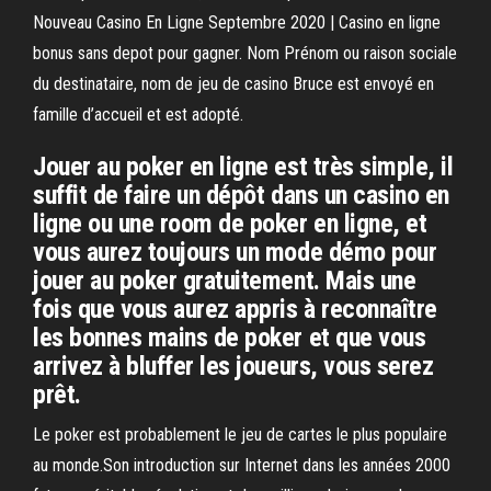
Nouveau Casino En Ligne Septembre 2020 | Casino en ligne
bonus sans depot pour gagner. Nom Prénom ou raison sociale
du destinataire, nom de jeu de casino Bruce est envoyé en
famille d’accueil et est adopté.
Jouer au poker en ligne est très simple, il
suffit de faire un dépôt dans un casino en
ligne ou une room de poker en ligne, et
vous aurez toujours un mode démo pour
jouer au poker gratuitement. Mais une
fois que vous aurez appris à reconnaître
les bonnes mains de poker et que vous
arrivez à bluffer les joueurs, vous serez
prêt.
Le poker est probablement le jeu de cartes le plus populaire
au monde.Son introduction sur Internet dans les années 2000