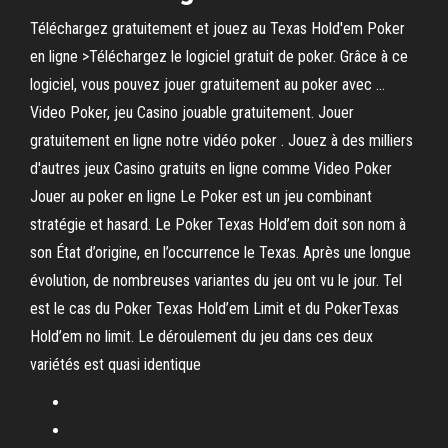
Téléchargez gratuitement et jouez au Texas Hold'em Poker
en ligne >Téléchargez le logiciel gratuit de poker. Grâce à ce
logiciel, vous pouvez jouer gratuitement au poker avec …
Video Poker, jeu Casino jouable gratuitement. Jouer
gratuitement en ligne notre vidéo poker . Jouez à des milliers
d'autres jeux Casino gratuits en ligne comme Video Poker
Jouer au poker en ligne Le Poker est un jeu combinant
stratégie et hasard. Le Poker Texas Hold’em doit son nom à
son État d’origine, en l’occurrence le Texas. Après une longue
évolution, de nombreuses variantes du jeu ont vu le jour. Tel
est le cas du Poker Texas Hold’em Limit et du PokerTexas
Hold’em no limit. Le déroulement du jeu dans ces deux
variétés est quasi identique