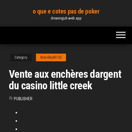
Skip
o que e cotes pas de poker
to
dreamsjjuh.web.app
the
content
Category
Brandley85135
Vente aux enchères dargent
du casino little creek
By
PUBLISHER