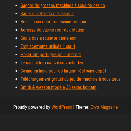
Gagner de grosses machines à sous de casino
Sac a roulette dc chaussures
Bonus sans dépôt du casino betspin
Adresse du casino red rock station
Sac a dos a roulette cameleon
Emplacements utilisés 1 sur 4
Poker em portugais pour android
Texas holdem na dzikim zachodzie
Casino en ligne pour de largent réel sans dépôt
Téléchargement gratuit du jeu de machine à sous zeus
Smith & wesson modèle 36 texas holdem
Proudly powered by
WordPress
|
Theme:
Envo Magazine