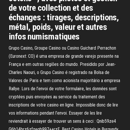
de votre collection et des
échanges : tirages, descriptions,
métal, poids, valeur et autres
infos numismatiques
Grupo Casino, Groupe Casino ou Casino Guichard Perrachon
(Euronext: CO) é uma empresa de grande varejo presente na
França e em outras regiões do mundo. Presidido por Jean-
Charles Naouri, o Grupo Casino é registrado na Bolsa de
Valores de Paris e tem como acionista majoritário a empresa
Rallye. Lors de l’envoi de votre formulaire, les données sont
cryptées puis envoyées au service du traitement des
inscriptions de votre casino en ligne. Impossible donc de lire
vos informations pendant l’envoi. Essayer de les lire
reviendrait à essayer de trouver un sens à ceci : Qnib59ze4
G6b14brz6zfzegb997++rzE. Best Casino Hotels in Burgundy,