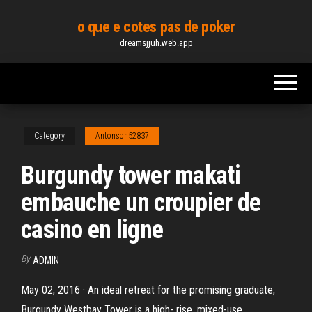
Skip
o que e cotes pas de poker
to
dreamsjjuh.web.app
the
content
Category
Antonson52837
Burgundy tower makati
embauche un croupier de
casino en ligne
By
ADMIN
May 02, 2016 · An ideal retreat for the promising graduate,
Burgundy Westbay Tower is a high- rise, mixed-use